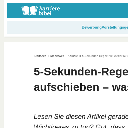
S
k
i
p
Bewerbung
Vorstellungsg
t
o
c
o
Startseite
»
Arbeitswelt + Karriere
»
5-Sekunden-Regel: Nie wieder auf
n
t
5-Sekunden-Regel
e
n
aufschieben – wa
t
Lesen Sie diesen Artikel gerade
Wichtigeres zu tun? Gut, dass S