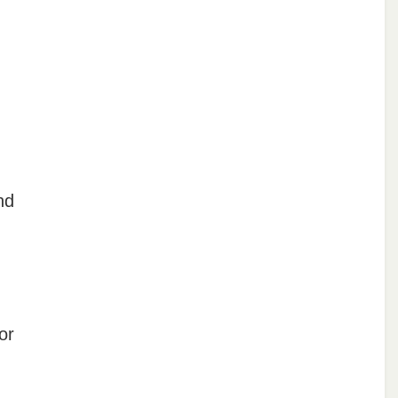
nd
or