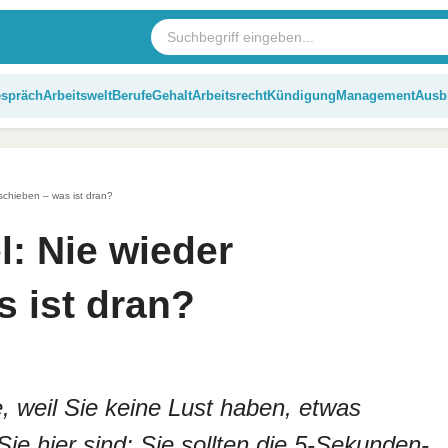
espräch
Arbeitswelt
Berufe
Gehalt
Arbeitsrecht
Kündigung
Management
Ausb
schieben – was ist dran?
: Nie wieder
s ist dran?
, weil Sie keine Lust haben, etwas
ie hier sind: Sie sollten die 5-Sekunden-