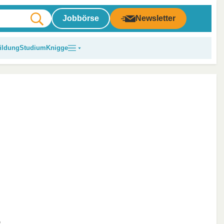
Jobbörse
Newsletter
ildung
Studium
Knigge
e