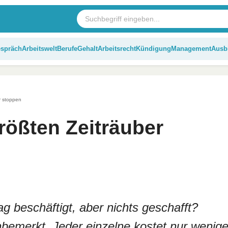
espräch
Arbeitswelt
Berufe
Gehalt
Arbeitsrecht
Kündigung
Management
Ausb
r stoppen
größten Zeiträuber
 beschäftigt, aber nichts geschafft?
unbemerkt. Jeder einzelne kostet nur wenig