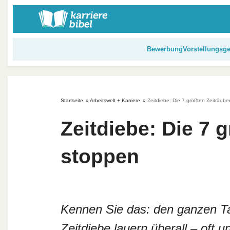
S
k
i
p
Bewerbung
Vorstellungsg
t
o
c
o
Startseite
»
Arbeitswelt + Karriere
»
Zeitdiebe: Die 7 größten Zeiträube
n
t
Zeitdiebe: Die 7 
e
n
stoppen
t
Kennen Sie das: den ganzen Tag
Zeitdiebe lauern überall – oft 