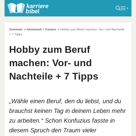
S
k
i
p
Startseite
»
Arbeitswelt + Karriere
»
Hobby zum Beruf machen: Vor- und Nachteile
t
+ 7 Tipps
o
Hobby zum Beruf
c
o
machen: Vor- und
n
t
Nachteile + 7 Tipps
e
n
t
„Wähle einen Beruf, den du liebst, und du
brauchst keinen Tag in deinem Leben mehr
zu arbeiten.“ Schon Konfuzius fasste in
diesem Spruch den Traum vieler