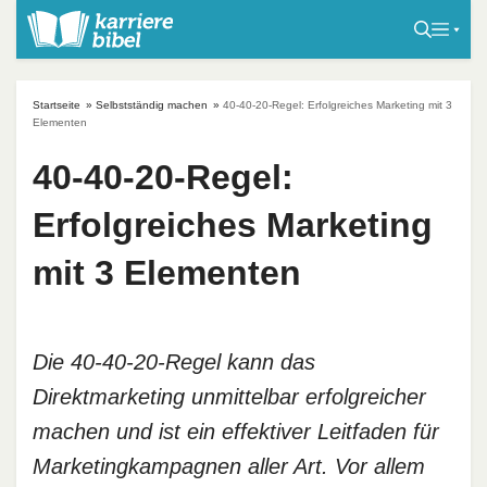
S
k
i
p
Startseite
»
Selbstständig machen
»
40-40-20-Regel: Erfolgreiches Marketing mit 3
t
Elementen
o
40-40-20-Regel:
c
o
Erfolgreiches Marketing
n
t
mit 3 Elementen
e
n
t
Die 40-40-20-Regel kann das
Direktmarketing unmittelbar erfolgreicher
machen und ist ein effektiver Leitfaden für
Marketingkampagnen aller Art. Vor allem