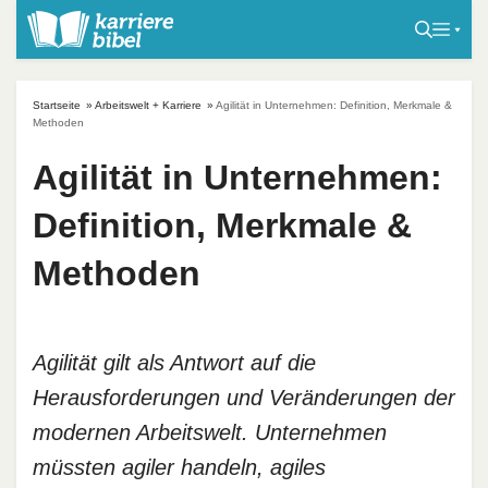
S
k
i
p
Startseite
»
Arbeitswelt + Karriere
»
Agilität in Unternehmen: Definition, Merkmale &
t
Methoden
o
Agilität in Unternehmen:
c
o
Definition, Merkmale &
n
t
Methoden
e
n
t
Agilität gilt als Antwort auf die
Herausforderungen und Veränderungen der
modernen Arbeitswelt. Unternehmen
müssten agiler handeln, agiles