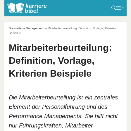
S
k
i
p
Startseite
»
Management
»
Mitarbeiterbeurteilung: Definition, Vorlage, Kriterien
t
Beispiele
o
Mitarbeiterbeurteilung:
c
o
Definition, Vorlage,
n
t
Kriterien Beispiele
e
n
t
Die Mitarbeiterbeurteilung ist ein zentrales
Element der Personalführung und des
Performance Managements. Sie hilft nicht
nur Führungskräften, Mitarbeiter