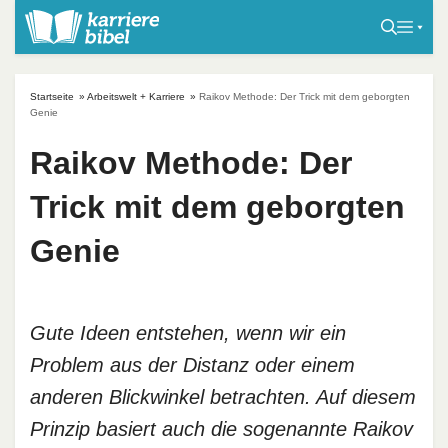
S
k
i
p
Startseite
»
Arbeitswelt + Karriere
»
Raikov Methode: Der Trick mit dem geborgten
t
Genie
o
Raikov Methode: Der
c
o
Trick mit dem geborgten
n
t
Genie
e
n
t
Gute Ideen entstehen, wenn wir ein
Problem aus der Distanz oder einem
anderen Blickwinkel betrachten. Auf diesem
Prinzip basiert auch die sogenannte Raikov