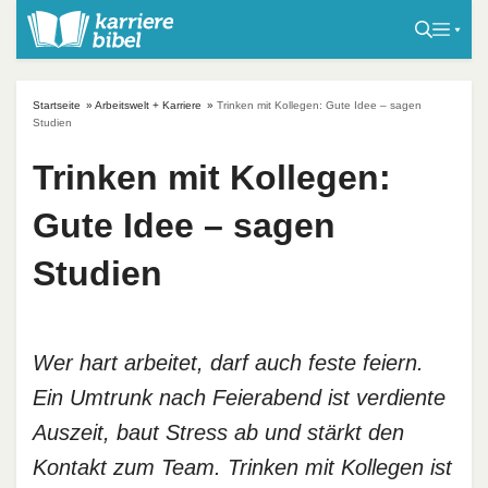
S
k
i
p
Startseite
»
Arbeitswelt + Karriere
»
Trinken mit Kollegen: Gute Idee – sagen
t
Studien
o
Trinken mit Kollegen:
c
o
Gute Idee – sagen
n
t
Studien
e
n
t
Wer hart arbeitet, darf auch feste feiern.
Ein Umtrunk nach Feierabend ist verdiente
Auszeit, baut Stress ab und stärkt den
Kontakt zum Team. Trinken mit Kollegen ist