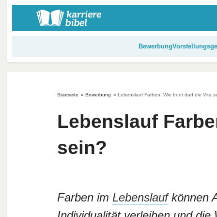
S
k
i
p
Bewerbung
Vorstellungsg
t
o
c
o
Startseite
»
Bewerbung
»
Lebenslauf Farben: Wie bunt darf die Vita s
n
t
Lebenslauf Farben
e
n
sein?
t
Farben im
Lebenslauf
können A
Individualität verleihen und di