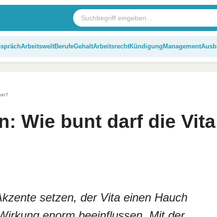
espräch
Arbeitswelt
Berufe
Gehalt
Arbeitsrecht
Kündigung
Management
Ausb
ein?
: Wie bunt darf die Vita
kzente setzen, der Vita einen Hauch
e Wirkung enorm beeinflussen. Mit der