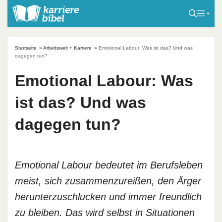
S
k
i
p
Startseite
»
Arbeitswelt + Karriere
»
Emotional Labour: Was ist das? Und was
t
dagegen tun?
o
Emotional Labour: Was
c
o
ist das? Und was
n
t
dagegen tun?
e
n
t
Emotional Labour bedeutet im Berufsleben
meist, sich zusammenzureißen, den Ärger
herunterzuschlucken und immer freundlich
zu bleiben. Das wird selbst in Situationen