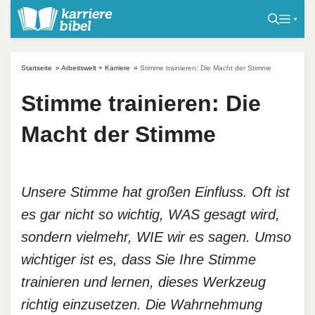
S
k
i
p
Startseite
»
Arbeitswelt + Karriere
»
Stimme trainieren: Die Macht der Stimme
t
o
Stimme trainieren: Die
c
Macht der Stimme
o
n
t
e
Unsere Stimme hat großen Einfluss. Oft ist
n
es gar nicht so wichtig, WAS gesagt wird,
t
sondern vielmehr, WIE wir es sagen. Umso
wichtiger ist es, dass Sie Ihre Stimme
trainieren und lernen, dieses Werkzeug
richtig einzusetzen. Die Wahrnehmung