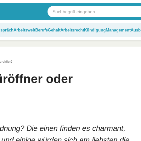
espräch
Arbeitswelt
Berufe
Gehalt
Arbeitsrecht
Kündigung
Management
Ausb
erekiller?
üröffner oder
Ordnung? Die einen finden es charmant,
und einige würden sich am liebsten die