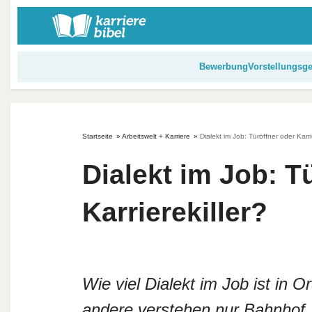
S
k
i
p
Bewerbung
Vorstellungsg
t
o
c
o
Startseite
»
Arbeitswelt + Karriere
»
Dialekt im Job: Türöffner oder Karri
n
t
Dialekt im Job: T
e
n
Karrierekiller?
t
Wie viel Dialekt im Job ist in 
andere verstehen nur Bahnhof, 