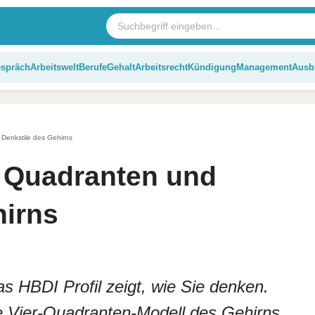
espräch
Arbeitswelt
Berufe
Gehalt
Arbeitsrecht
Kündigung
Management
Ausb
 Denkstile des Gehirns
4 Quadranten und
hirns
 HBDI Profil zeigt, wie Sie denken.
e Vier-Quadranten-Modell des Gehirns,