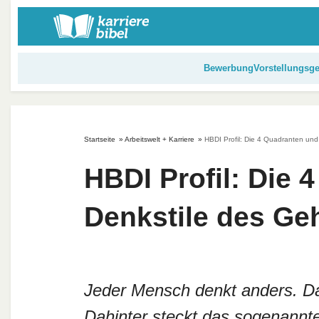
S
k
i
p
Bewerbung
Vorstellungsg
t
o
c
o
Startseite
»
Arbeitswelt + Karriere
»
HBDI Profil: Die 4 Quadranten und
n
t
HBDI Profil: Die 
e
n
Denkstile des Ge
t
Jeder Mensch denkt anders. Das
Dahinter steckt das sogenannt