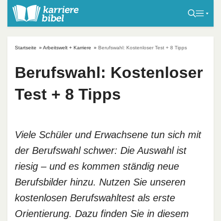
S
k
i
p
Startseite
»
Arbeitswelt + Karriere
»
Berufswahl: Kostenloser Test + 8 Tipps
t
o
Berufswahl: Kostenloser
c
Test + 8 Tipps
o
n
t
e
Viele Schüler und Erwachsene tun sich mit
n
der Berufswahl schwer: Die Auswahl ist
t
riesig – und es kommen ständig neue
Berufsbilder hinzu. Nutzen Sie unseren
kostenlosen Berufswahltest als erste
Orientierung. Dazu finden Sie in diesem