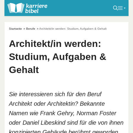
S
k
i
p
Startseite
»
Berufe
»
Architekt/in werden: Studium, Aufgaben & Gehalt
t
o
Architekt/in werden:
c
Studium, Aufgaben &
o
n
Gehalt
t
e
n
t
Sie interessieren sich für den Beruf
Architekt oder Architektin? Bekannte
Namen wie Frank Gehry, Norman Foster
oder Daniel Libeskind sind für die von ihnen
konzipierten Gebäude berühmt geworden.