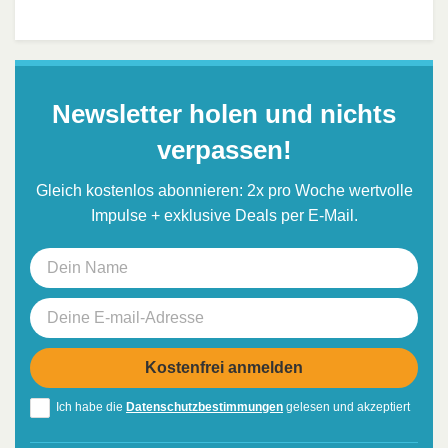
Newsletter holen und nichts
verpassen!
Gleich kostenlos abonnieren: 2x pro Woche wertvolle
Impulse + exklusive Deals per E-Mail.
Ich habe die
Datenschutzbestimmungen
gelesen und akzeptiert