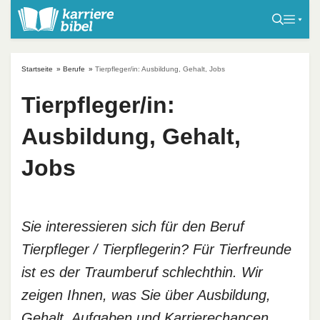
S
k
i
p
Startseite
»
Berufe
»
Tierpfleger/in: Ausbildung, Gehalt, Jobs
t
o
Tierpfleger/in:
c
Ausbildung, Gehalt,
o
n
Jobs
t
e
n
t
Sie interessieren sich für den Beruf
Tierpfleger / Tierpflegerin? Für Tierfreunde
ist es der Traumberuf schlechthin. Wir
zeigen Ihnen, was Sie über Ausbildung,
Gehalt, Aufgaben und Karrierechancen