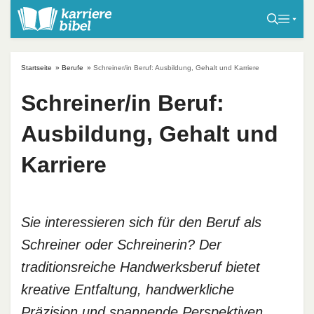
S
k
i
p
Startseite
»
Berufe
»
Schreiner/in Beruf: Ausbildung, Gehalt und Karriere
t
o
Schreiner/in Beruf:
c
Ausbildung, Gehalt und
o
n
Karriere
t
e
n
t
Sie interessieren sich für den Beruf als
Schreiner oder Schreinerin? Der
traditionsreiche Handwerksberuf bietet
kreative Entfaltung, handwerkliche
Präzision und spannende Perspektiven.