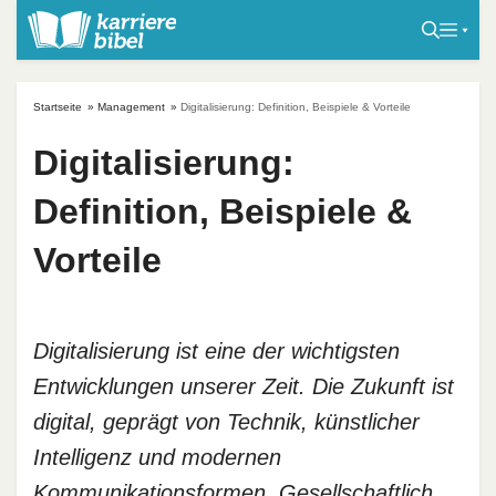
S
k
i
p
Startseite
»
Management
»
Digitalisierung: Definition, Beispiele & Vorteile
t
o
Digitalisierung:
c
Definition, Beispiele &
o
n
Vorteile
t
e
n
t
Digitalisierung ist eine der wichtigsten
Entwicklungen unserer Zeit. Die Zukunft ist
digital, geprägt von Technik, künstlicher
Intelligenz und modernen
Kommunikationsformen. Gesellschaftlich