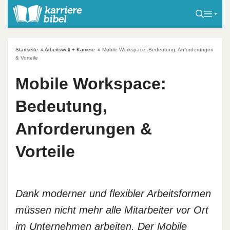
S
k
i
p
Startseite
»
Arbeitswelt + Karriere
»
Mobile Workspace: Bedeutung, Anforderungen
t
& Vorteile
o
Mobile Workspace:
c
o
Bedeutung,
n
t
Anforderungen &
e
Vorteile
n
t
Dank moderner und flexibler Arbeitsformen
müssen nicht mehr alle Mitarbeiter vor Ort
im Unternehmen arbeiten. Der Mobile