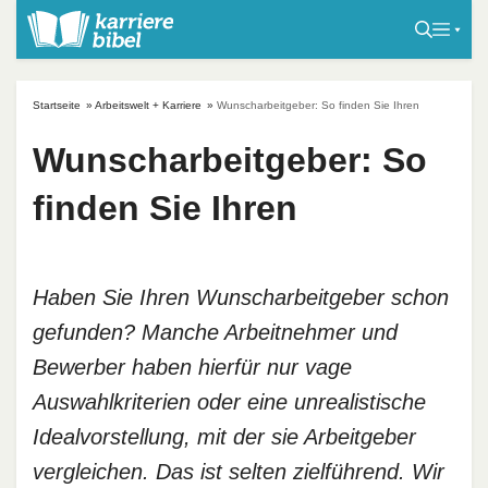
S
k
i
p
Startseite
»
Arbeitswelt + Karriere
»
Wunscharbeitgeber: So finden Sie Ihren
t
o
Wunscharbeitgeber: So
c
finden Sie Ihren
o
n
t
e
Haben Sie Ihren Wunscharbeitgeber schon
n
gefunden? Manche Arbeitnehmer und
t
Bewerber haben hierfür nur vage
Auswahlkriterien oder eine unrealistische
Idealvorstellung, mit der sie Arbeitgeber
vergleichen. Das ist selten zielführend. Wir