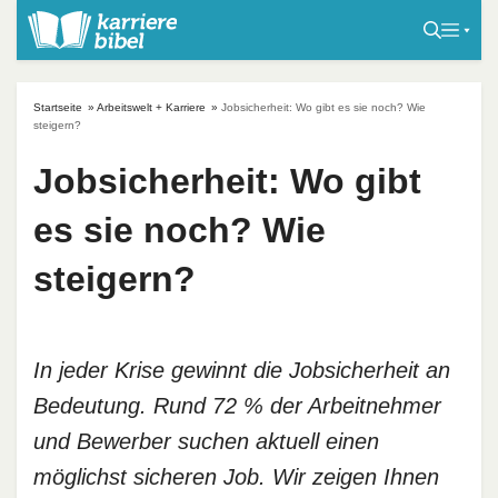
S
k
i
p
Startseite
»
Arbeitswelt + Karriere
»
Jobsicherheit: Wo gibt es sie noch? Wie
t
steigern?
o
Jobsicherheit: Wo gibt
c
o
es sie noch? Wie
n
t
steigern?
e
n
t
In jeder Krise gewinnt die Jobsicherheit an
Bedeutung. Rund 72 % der Arbeitnehmer
und Bewerber suchen aktuell einen
möglichst sicheren Job. Wir zeigen Ihnen