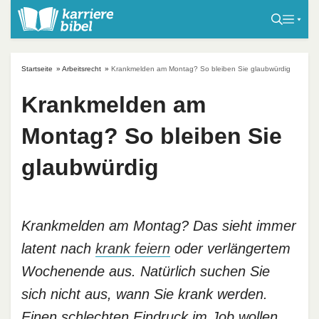
S
k
i
p
Startseite
»
Arbeitsrecht
»
Krankmelden am Montag? So bleiben Sie glaubwürdig
t
o
Krankmelden am
c
Montag? So bleiben Sie
o
n
glaubwürdig
t
e
n
t
Krankmelden am Montag? Das sieht immer
latent nach
krank feiern
oder verlängertem
Wochenende aus. Natürlich suchen Sie
sich nicht aus, wann Sie krank werden.
Einen schlechten Eindruck im Job wollen