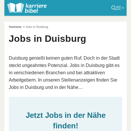
S
k
i
p
Startseite
»
Jobs in Duisburg
t
Jobs in Duisburg
o
c
o
Duisburg genießt keinen guten Ruf. Doch in der Stadt
n
steckt ungeahntes Potenzial. Jobs in Duisburg gibt es
t
in verschiedenen Branchen und bei attraktiven
e
Arbeitgebern. In unseren Stellenanzeigen finden Sie
n
Jobs in Duisburg und in der Nähe…
t
Jetzt Jobs in der Nähe
finden!