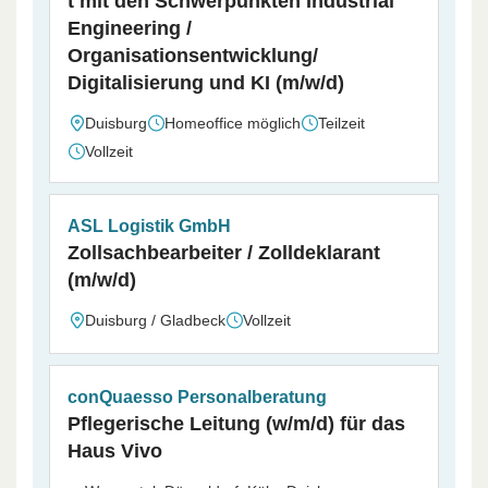
t mit den Schwerpunkten Industrial
Engineering /
Organisationsentwicklung/
Digitalisierung und KI (m/w/d)
Duisburg
Homeoffice möglich
Teilzeit
Vollzeit
ASL Logistik GmbH
Zollsachbearbeiter / Zolldeklarant
(m/w/d)
Duisburg / Gladbeck
Vollzeit
conQuaesso Personalberatung
Pflegerische Leitung (w/m/d) für das
Haus Vivo