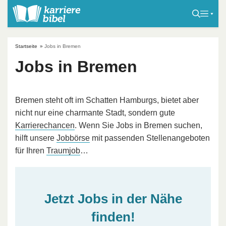
S
k
i
p
Startseite
»
Jobs in Bremen
t
Jobs in Bremen
o
c
o
Bremen steht oft im Schatten Hamburgs, bietet aber
n
nicht nur eine charmante Stadt, sondern gute
t
Karrierechancen
. Wenn Sie Jobs in Bremen suchen,
e
hilft unsere
Jobbörse
mit passenden Stellenangeboten
n
für Ihren
Traumjob
…
t
Jetzt Jobs in der Nähe
finden!