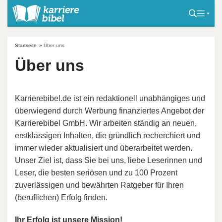
S
k
i
p
Startseite
»
Über uns
t
Über uns
o
c
o
Karrierebibel.de ist ein redaktionell unabhängiges und
n
überwiegend durch Werbung finanziertes Angebot der
t
Karrierebibel GmbH. Wir arbeiten ständig an neuen,
e
erstklassigen Inhalten, die gründlich recherchiert und
n
immer wieder aktualisiert und überarbeitet werden.
t
Unser Ziel ist, dass Sie bei uns, liebe Leserinnen und
Leser, die besten seriösen und zu 100 Prozent
zuverlässigen und bewährten Ratgeber für Ihren
(beruflichen) Erfolg finden.
Ihr Erfolg ist unsere Mission!