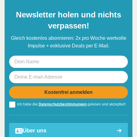
Newsletter holen und nichts
verpassen!
Gleich kostenlos abonnieren: 2x pro Woche wertvolle
Impulse + exklusive Deals per E-Mail.
Ich habe die
Datenschutzbestimmungen
gelesen und akzeptiert
Über uns