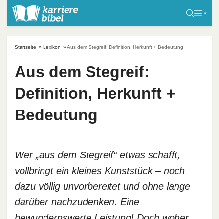
S
k
i
p
Startseite
»
Lexikon
»
Aus dem Stegreif: Definition, Herkunft + Bedeutung
t
o
Aus dem Stegreif:
c
Definition, Herkunft +
o
n
Bedeutung
t
e
n
t
Wer „aus dem Stegreif“ etwas schafft,
vollbringt ein kleines Kunststück – noch
dazu völlig unvorbereitet und ohne lange
darüber nachzudenken. Eine
bewundernswerte Leistung! Doch woher