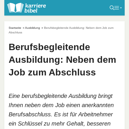
S
k
i
p
Startseite
»
Ausbildung
»
Berufsbegleitende Ausbildung: Neben dem Job zum
t
Abschluss
o
Berufsbegleitende
c
o
Ausbildung: Neben dem
n
t
Job zum Abschluss
e
n
t
Eine berufsbegleitende Ausbildung bringt
Ihnen neben dem Job einen anerkannten
Berufsabschluss. Es ist für Arbeitnehmer
ein Schlüssel zu mehr Gehalt, besseren