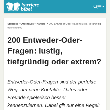
S
k
i
p
Startseite
»
Arbeitswelt + Karriere
»
200 Entweder-Oder-Fragen: lustig, tiefgründig
t
oder extrem?
o
200 Entweder-Oder-
c
o
Fragen: lustig,
n
t
tiefgründig oder extrem?
e
n
t
Entweder-Oder-Fragen sind der perfekte
Weg, um neue Kontakte, Dates oder
Freunde spielerisch besser
kennenzulernen. Dabei gilt nur eine Regel: