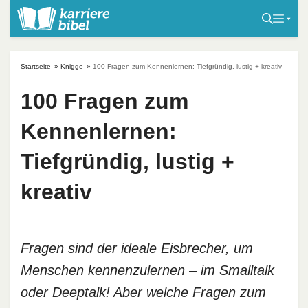
S
k
i
p
Startseite
»
Knigge
»
100 Fragen zum Kennenlernen: Tiefgründig, lustig + kreativ
t
o
100 Fragen zum
c
Kennenlernen:
o
n
Tiefgründig, lustig +
t
e
kreativ
n
t
Fragen sind der ideale Eisbrecher, um
Menschen kennenzulernen – im Smalltalk
oder Deeptalk! Aber welche Fragen zum