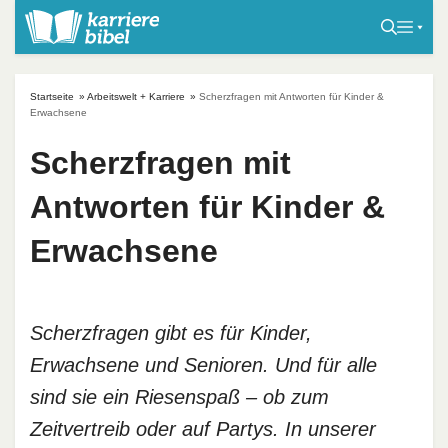
S
k
i
p
Startseite
»
Arbeitswelt + Karriere
»
Scherzfragen mit Antworten für Kinder &
t
Erwachsene
o
Scherzfragen mit
c
o
Antworten für Kinder &
n
t
Erwachsene
e
n
t
Scherzfragen gibt es für Kinder,
Erwachsene und Senioren. Und für alle
sind sie ein Riesenspaß – ob zum
Zeitvertreib oder auf Partys. In unserer