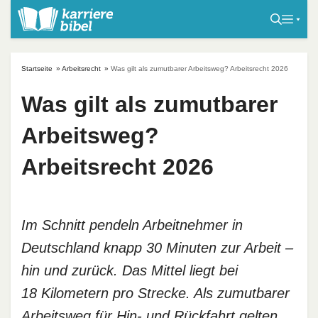
S
k
i
p
Startseite
»
Arbeitsrecht
»
Was gilt als zumutbarer Arbeitsweg? Arbeitsrecht 2026
t
o
Was gilt als zumutbarer
c
Arbeitsweg?
o
n
Arbeitsrecht 2026
t
e
n
t
Im Schnitt pendeln Arbeitnehmer in
Deutschland knapp 30 Minuten zur Arbeit –
hin und zurück. Das Mittel liegt bei
18 Kilometern pro Strecke. Als zumutbarer
Arbeitsweg für Hin- und Rückfahrt gelten