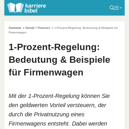
S
k
i
p
Startseite
»
Gehalt + Finanzen
»
1-Prozent-Regelung: Bedeutung & Beispiele für
t
Firmenwagen
o
1-Prozent-Regelung:
c
o
Bedeutung & Beispiele
n
t
für Firmenwagen
e
n
t
Mit der 1-Prozent-Regelung können Sie
den geldwerten Vorteil versteuern, der
durch die Privatnutzung eines
Firmenwagens entsteht. Dabei werden