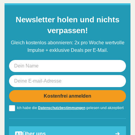
Newsletter holen und nichts
verpassen!
Gleich kostenlos abonnieren: 2x pro Woche wertvolle
Impulse + exklusive Deals per E-Mail.
Ich habe die
Datenschutzbestimmungen
gelesen und akzeptiert
Über uns