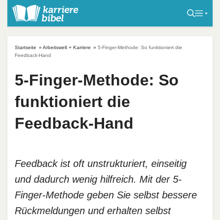
S
k
i
p
Startseite
»
Arbeitswelt + Karriere
»
5-Finger-Methode: So funktioniert die
t
Feedback-Hand
o
5-Finger-Methode: So
c
o
funktioniert die
n
t
Feedback-Hand
e
n
t
Feedback ist oft unstrukturiert, einseitig
und dadurch wenig hilfreich. Mit der 5-
Finger-Methode geben Sie selbst bessere
Rückmeldungen und erhalten selbst