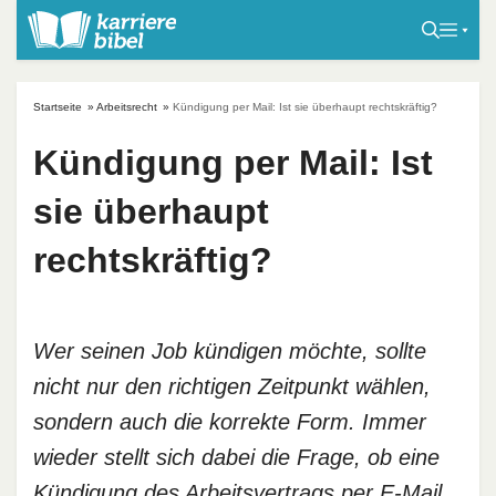
S
k
i
p
Startseite
»
Arbeitsrecht
»
Kündigung per Mail: Ist sie überhaupt rechtskräftig?
t
o
Kündigung per Mail: Ist
c
sie überhaupt
o
n
rechtskräftig?
t
e
n
t
Wer seinen Job kündigen möchte, sollte
nicht nur den richtigen Zeitpunkt wählen,
sondern auch die korrekte Form. Immer
wieder stellt sich dabei die Frage, ob eine
Kündigung des Arbeitsvertrags per E-Mail