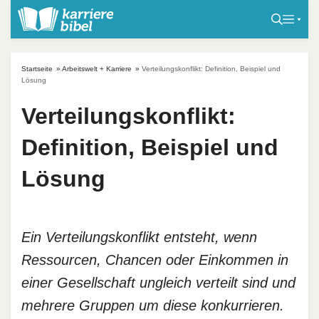
S
k
i
p
Startseite
»
Arbeitswelt + Karriere
»
Verteilungskonflikt: Definition, Beispiel und
t
Lösung
o
Verteilungskonflikt:
c
o
Definition, Beispiel und
n
t
Lösung
e
n
t
Ein Verteilungskonflikt entsteht, wenn
Ressourcen, Chancen oder Einkommen in
einer Gesellschaft ungleich verteilt sind und
mehrere Gruppen um diese konkurrieren.