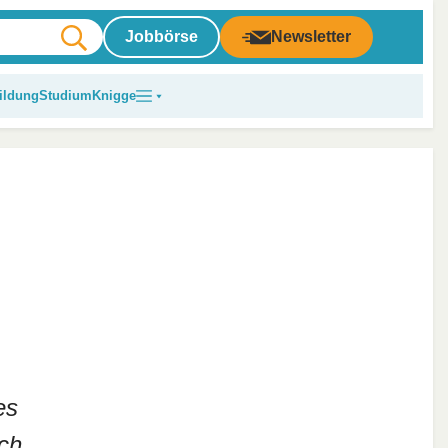
Jobbörse
Newsletter
ildung
Studium
Knigge
es
rch