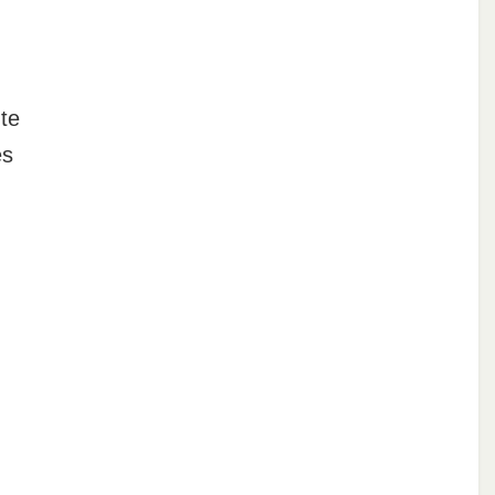
te
es