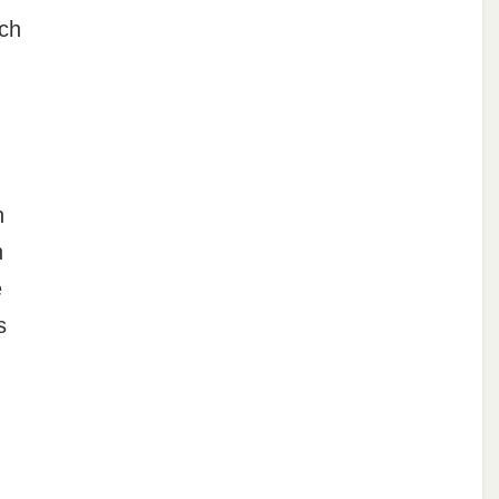
ch
n
n
e
s