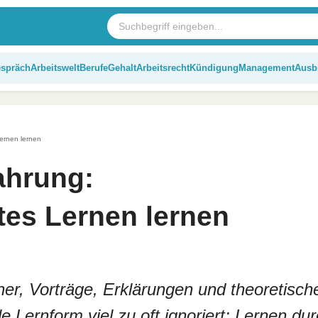
espräch
Arbeitswelt
Berufe
Gehalt
Arbeitsrecht
Kündigung
Management
Ausb
ernen lernen
ahrung:
tes Lernen lernen
er, Vorträge, Erklärungen und theoretisch
e Lernform viel zu oft ignoriert: Lernen du