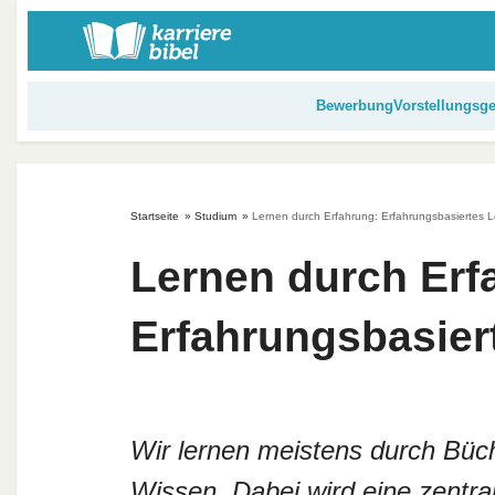
S
k
i
p
Bewerbung
Vorstellungsg
t
o
c
o
Startseite
»
Studium
»
Lernen durch Erfahrung: Erfahrungsbasiertes L
n
t
Lernen durch Erf
e
n
Erfahrungsbasier
t
Wir lernen meistens durch Büch
Wissen. Dabei wird eine zentral