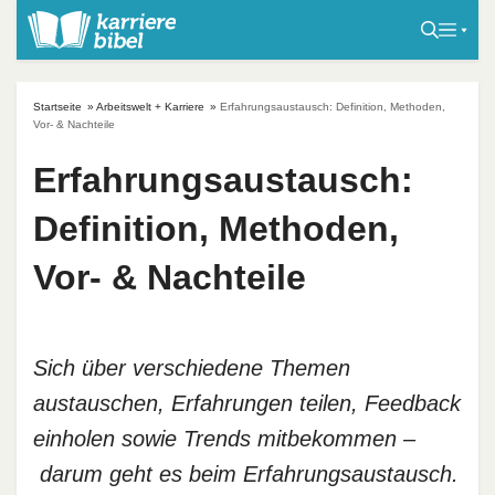
S
k
i
p
Startseite
»
Arbeitswelt + Karriere
»
Erfahrungsaustausch: Definition, Methoden,
t
Vor- & Nachteile
o
Erfahrungsaustausch:
c
o
Definition, Methoden,
n
t
Vor- & Nachteile
e
n
t
Sich über verschiedene Themen
austauschen, Erfahrungen teilen, Feedback
einholen sowie Trends mitbekommen –
darum geht es beim Erfahrungsaustausch.