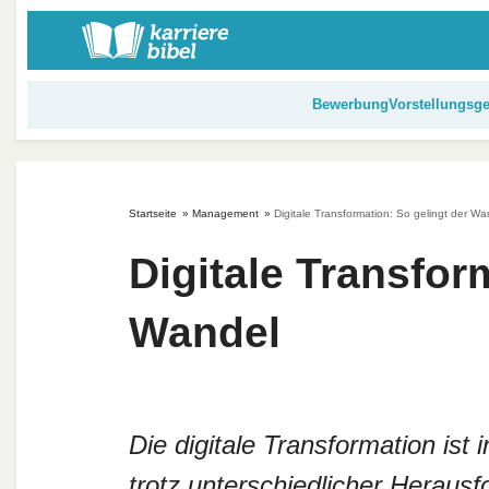
S
k
i
p
Bewerbung
Vorstellungsg
t
o
c
o
Startseite
»
Management
»
Digitale Transformation: So gelingt der Wa
n
t
Digitale Transfor
e
n
Wandel
t
Die digitale Transformation is
trotz unterschiedlicher Heraus