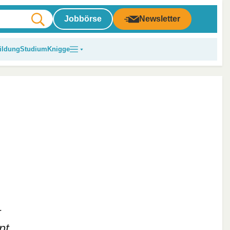
Jobbörse
Newsletter
ildung
Studium
Knigge
–
nt