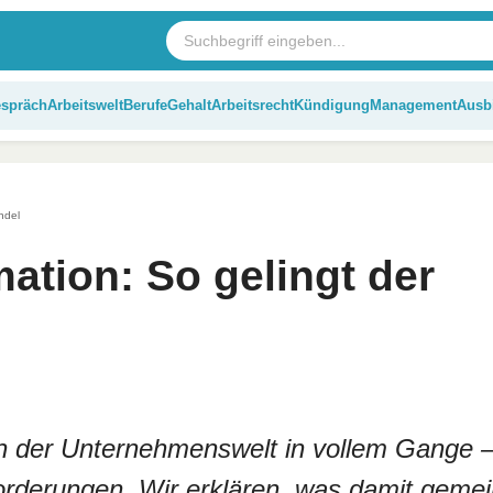
espräch
Arbeitswelt
Berufe
Gehalt
Arbeitsrecht
Kündigung
Management
Ausb
ndel
mation: So gelingt der
t in der Unternehmenswelt in vollem Gange 
forderungen. Wir erklären, was damit gemei