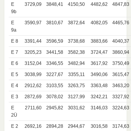
E
3729,09
3848,41
4150,50
4482,62
4847,83
9b
E
3590,97
3810,67
3872,64
4082,05
4465,76
9a
E 8
3391,44
3596,59
3738,68
3883,66
4040,37
E 7
3205,23
3441,58
3582,38
3724,47
3860,94
E 6
3152,04
3346,55
3482,94
3617,92
3750,49
E 5
3038,99
3227,67
3355,11
3490,06
3615,47
E 4
2912,62
3103,55
3263,75
3363,48
3463,20
E 3
2872,69
3078,02
3127,99
3242,21
3327,92
E
2711,60
2945,82
3031,62
3146,03
3224,63
2Ü
E 2
2692,16
2894,28
2944,67
3016,58
3174,63