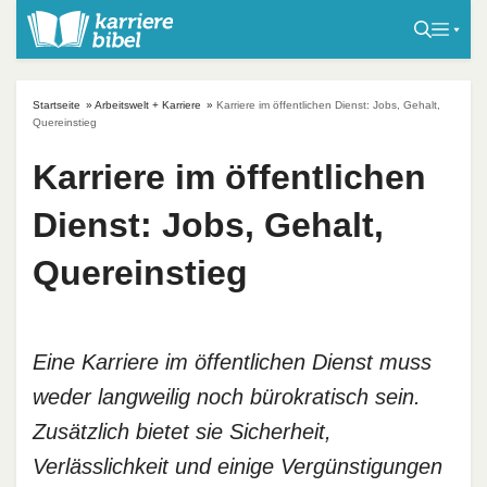
S
k
i
p
Startseite
»
Arbeitswelt + Karriere
»
Karriere im öffentlichen Dienst: Jobs, Gehalt,
t
Quereinstieg
o
Karriere im öffentlichen
c
o
Dienst: Jobs, Gehalt,
n
t
Quereinstieg
e
n
t
Eine Karriere im öffentlichen Dienst muss
weder langweilig noch bürokratisch sein.
Zusätzlich bietet sie Sicherheit,
Verlässlichkeit und einige Vergünstigungen