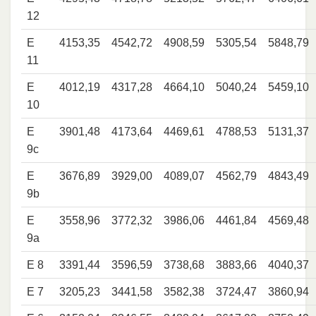
12
E
4153,35
4542,72
4908,59
5305,54
5848,79
11
E
4012,19
4317,28
4664,10
5040,24
5459,10
10
E
3901,48
4173,64
4469,61
4788,53
5131,37
9c
E
3676,89
3929,00
4089,07
4562,79
4843,49
9b
E
3558,96
3772,32
3986,06
4461,84
4569,48
9a
E 8
3391,44
3596,59
3738,68
3883,66
4040,37
E 7
3205,23
3441,58
3582,38
3724,47
3860,94