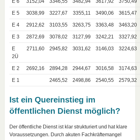
E 6
3152,04
3346,55
3482,94
3617,92
3750,49
E 5
3038,99
3227,67
3355,11
3490,06
3615,47
E 4
2912,62
3103,55
3263,75
3363,48
3463,20
E 3
2872,69
3078,02
3127,99
3242,21
3327,92
E
2711,60
2945,82
3031,62
3146,03
3224,63
2Ü
E 2
2692,16
2894,28
2944,67
3016,58
3174,63
E 1
2465,52
2498,86
2540,55
2579,32
Ist ein Quereinstieg im
öffentlichen Dienst möglich?
Der öffentliche Dienst ist klar strukturiert und hat klare
Voraussetzungen. Durch akuten Fachkräftemangel