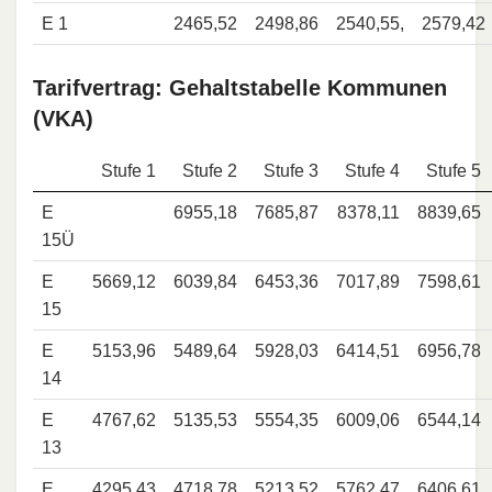
E 1
2465,52
2498,86
2540,55,
2579,42
Tarifvertrag: Gehaltstabelle Kommunen
(VKA)
Stufe 1
Stufe 2
Stufe 3
Stufe 4
Stufe 5
E
6955,18
7685,87
8378,11
8839,65
15Ü
E
5669,12
6039,84
6453,36
7017,89
7598,61
15
E
5153,96
5489,64
5928,03
6414,51
6956,78
14
E
4767,62
5135,53
5554,35
6009,06
6544,14
13
E
4295,43
4718,78
5213,52
5762,47
6406,61