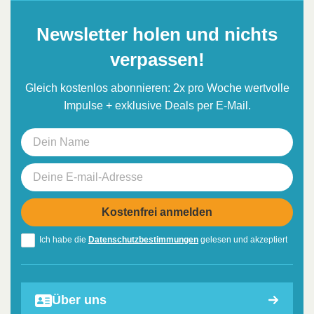
Newsletter holen und nichts
verpassen!
Gleich kostenlos abonnieren: 2x pro Woche wertvolle
Impulse + exklusive Deals per E-Mail.
Ich habe die
Datenschutzbestimmungen
gelesen und akzeptiert
Über uns