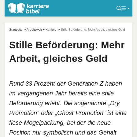
S
k
i
p
Startseite
»
Arbeitswelt + Karriere
»
Stille Beförderung: Mehr Arbeit, gleiches Geld
t
o
Stille Beförderung: Mehr
c
Arbeit, gleiches Geld
o
n
t
e
Rund 33 Prozent der Generation Z haben
n
im vergangenen Jahr bereits eine stille
t
Beförderung erlebt. Die sogenannte „Dry
Promotion“ oder „Ghost Promotion“ ist eine
fiese Mogelpackung, bei der die neue
Position nur symbolisch und das Gehalt