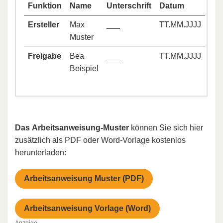
Funktion
Name
Unterschrift
Datum
Ersteller
Max
___
TT.MM.JJJJ
Muster
Freigabe
Bea
___
TT.MM.JJJJ
Beispiel
Das Arbeitsanweisung-Muster
können Sie sich hier
zusätzlich als PDF oder Word-Vorlage kostenlos
herunterladen:
Arbeitsanweisung Muster (PDF)
Arbeitsanweisung Vorlage (Word)
Anzeige