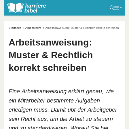
S
k
i
p
Startseite
»
Arbeitsrecht
»
Arbeitsanweisung: Muster & Rechtlich korrekt schreiben
t
o
Arbeitsanweisung:
c
Muster & Rechtlich
o
n
korrekt schreiben
t
e
n
t
Eine Arbeitsanweisung erklärt genau, wie
ein Mitarbeiter bestimmte Aufgaben
erledigen muss. Damit übt der Arbeitgeber
sein Recht aus, um die Arbeit zu steuern
und zu standardisieren. Worauf Sie bei