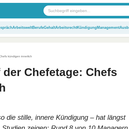
espräch
Arbeitswelt
Berufe
Gehalt
Arbeitsrecht
Kündigung
Management
Ausb
Chefs kündigen innerlich
f der Chefetage: Chefs
ch
o die stille, innere Kündigung – hat längst
le Studien zeigen: Rund 8 von 10 Managern