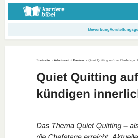
S
k
i
p
Bewerbung
Vorstellungsg
t
o
c
o
Startseite
»
Arbeitswelt + Karriere
»
Quiet Quitting auf der Chefetage: 
n
t
Quiet Quitting au
e
n
kündigen innerli
t
Das Thema
Quiet Quitting
– als
die Chefetage erreicht. Aktuel