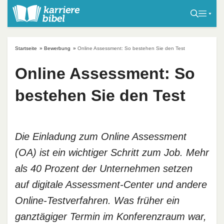
S
k
i
p
Startseite
»
Bewerbung
»
Online Assessment: So bestehen Sie den Test
t
o
Online Assessment: So
c
bestehen Sie den Test
o
n
t
e
Die Einladung zum Online Assessment
n
(OA) ist ein wichtiger Schritt zum Job. Mehr
t
als 40 Prozent der Unternehmen setzen
auf digitale Assessment-Center und andere
Online-Testverfahren. Was früher ein
ganztägiger Termin im Konferenzraum war,