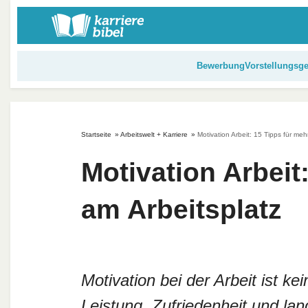
S
k
i
p
Bewerbung
Vorstellungsg
t
o
c
o
Startseite
»
Arbeitswelt + Karriere
»
Motivation Arbeit: 15 Tipps für me
n
t
Motivation Arbeit
e
n
am Arbeitsplatz
t
Motivation bei der Arbeit ist ke
Leistung, Zufriedenheit und lang