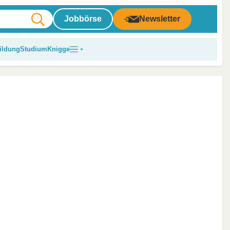
Jobbörse
Newsletter
ildung
Studium
Knigge
ß