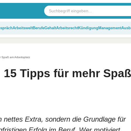
espräch
Arbeitswelt
Berufe
Gehalt
Arbeitsrecht
Kündigung
Management
Ausb
hr Spaß am Arbeitsplatz
: 15 Tipps für mehr Spa
in nettes Extra, sondern die Grundlage für
fristigen Erfolg im Beruf. Wer motiviert