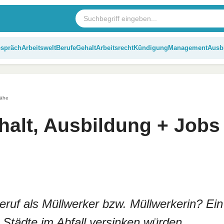
espräch
Arbeitswelt
Berufe
Gehalt
Arbeitsrecht
Kündigung
Management
Ausb
Nähe
halt, Ausbildung + Jobs
Beruf als Müllwerker bzw. Müllwerkerin? Ein
 Städte im Abfall versinken würden.