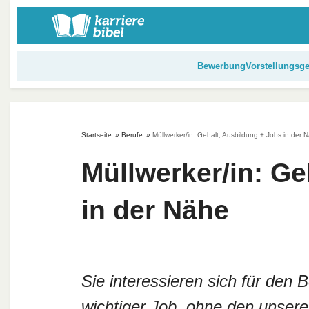
S
k
i
p
Bewerbung
Vorstellungsg
t
o
c
o
Startseite
»
Berufe
»
Müllwerker/in: Gehalt, Ausbildung + Jobs in der 
n
t
Müllwerker/in: Ge
e
n
in der Nähe
t
Sie interessieren sich für den 
wichtiger Job, ohne den unsere