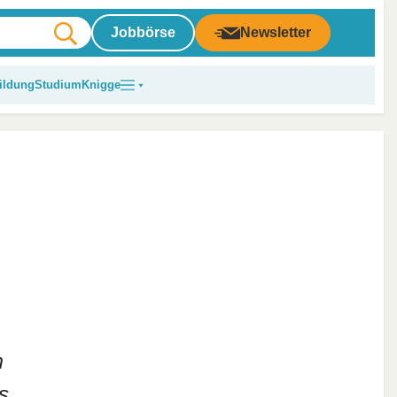
Jobbörse
Newsletter
ildung
Studium
Knigge
m
s.