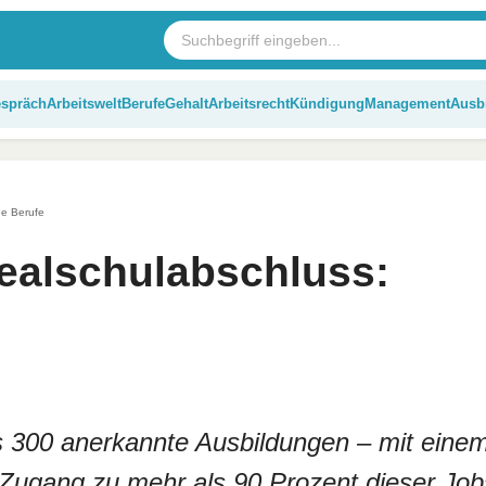
espräch
Arbeitswelt
Berufe
Gehalt
Arbeitsrecht
Kündigung
Management
Ausb
de Berufe
ealschulabschluss:
ls 300 anerkannte Ausbildungen – mit eine
Zugang zu mehr als 90 Prozent dieser Job