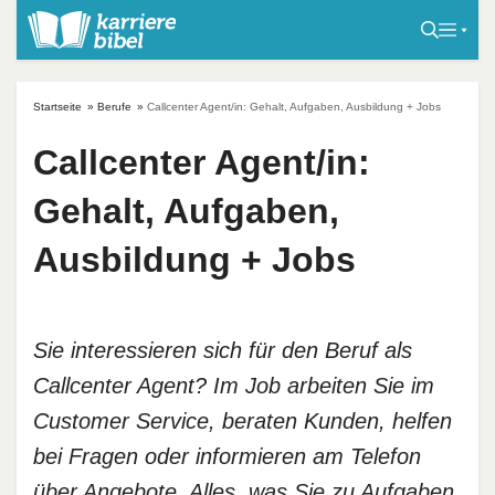
S
k
i
p
Startseite
»
Berufe
»
Callcenter Agent/in: Gehalt, Aufgaben, Ausbildung + Jobs
t
o
Callcenter Agent/in:
c
Gehalt, Aufgaben,
o
n
Ausbildung + Jobs
t
e
n
t
Sie interessieren sich für den Beruf als
Callcenter Agent? Im Job arbeiten Sie im
Customer Service, beraten Kunden, helfen
bei Fragen oder informieren am Telefon
über Angebote. Alles, was Sie zu Aufgaben,