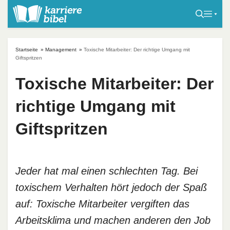
S
k
i
p
Startseite
»
Management
»
Toxische Mitarbeiter: Der richtige Umgang mit
t
Giftspritzen
o
Toxische Mitarbeiter: Der
c
o
richtige Umgang mit
n
t
Giftspritzen
e
n
t
Jeder hat mal einen schlechten Tag. Bei
toxischem Verhalten hört jedoch der Spaß
auf: Toxische Mitarbeiter vergiften das
Arbeitsklima und machen anderen den Job