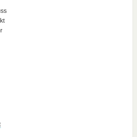
uss
kt
r
t