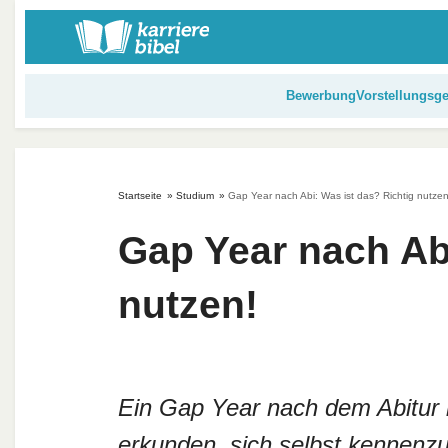
S
k
i
p
Bewerbung
Vorstellungsg
t
o
c
o
Startseite
»
Studium
»
Gap Year nach Abi: Was ist das? Richtig nutzen
n
t
Gap Year nach Abi
e
n
nutzen!
t
Ein Gap Year nach dem Abitur i
erkunden, sich selbst kennenzu