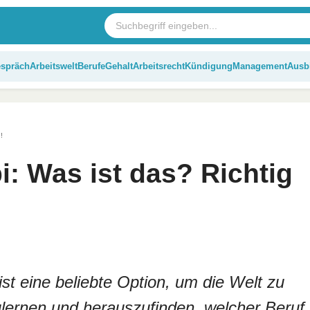
espräch
Arbeitswelt
Berufe
Gehalt
Arbeitsrecht
Kündigung
Management
Ausb
!
: Was ist das? Richtig
st eine beliebte Option, um die Welt zu
lernen und herauszufinden, welcher Beruf