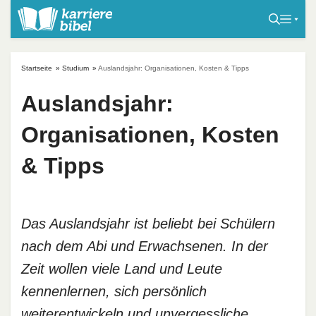
S
k
i
p
Startseite
»
Studium
»
Auslandsjahr: Organisationen, Kosten & Tipps
t
o
Auslandsjahr:
c
Organisationen, Kosten
o
n
& Tipps
t
e
n
t
Das Auslandsjahr ist beliebt bei Schülern
nach dem Abi und Erwachsenen. In der
Zeit wollen viele Land und Leute
kennenlernen, sich persönlich
weiterentwickeln und unvergessliche